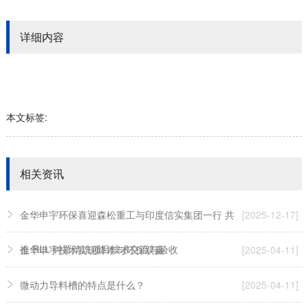
详细内容
本文标签:
相关资讯
金华申宇环保喜迎森松重工与印度信实集团一行 共
[2025-12-17]
推 RLL 钟罩清洗项目技术交流与验收
金华申宇技术实现降本与环保双赢
[2025-04-11]
微动力导料槽的特点是什么？
[2025-04-11]